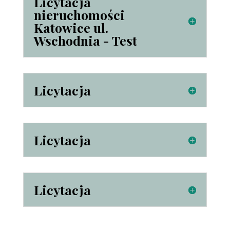
Licytacja
nieruchomości
Katowice ul.
Wschodnia - Test
Licytacja
Licytacja
Licytacja